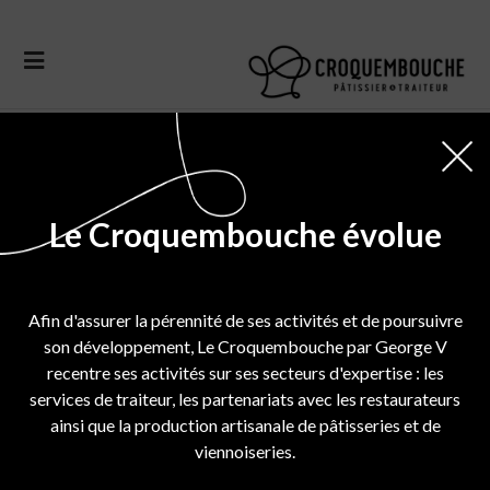
Chocolate Cake
Donec quam felis, ultricies nec, and
pellentesque eu, pretium quis, sem.
penatibus et magnis dis parturient
Le Croquembouche évolue
montes, nascetur ridiculus mus. commodo
ligula eget dolor. Aenean massa. Cum
sociis natoque Donec quam felis, ultricies
Afin d'assurer la pérennité de ses activités et de poursuivre
son développement, Le Croquembouche par George V
Donec quam felis, ultricies nec, and
recentre ses activités sur ses secteurs d'expertise : les
pellente sque eu, pretium quis, sem.
services de traiteur, les partenariats avec les restaurateurs
ainsi que la production artisanale de pâtisseries et de
penatibus et magnis dis parturient
viennoiseries.
montes, nec, and pellentesque eu, pretium