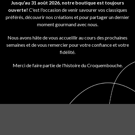
Jusqu'au 31 août 2026, notre boutique est toujours
quis, sem. Nulla consequat massa quis.
ouverte!
C'est l'occasion de venir savourer vos classiques
préférés, découvrir nos créations et pour partager un dernier
Baking
Breakfast
Cookies
Category:
moment gourmand avec nous.
janvier 31, 2017
Date:
Nous avons hâte de vous accueillir au cours des prochaines
Art
Interior
Tags:
semaines et de vous remercier pour votre confiance et votre
fidélité.
Merci de faire partie de l'histoire du Croquembouche.