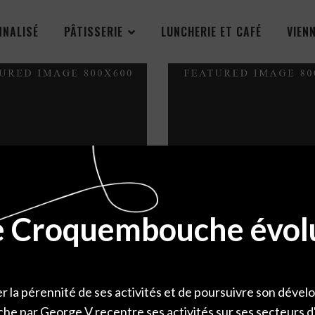
NNALISÉ
PÂTISSERIE
LUNCHERIE ET CAFÉ
VIEN
Ground Flour
French Patisserie
Sweets
Wheat
e Croquembouche évol
er la pérennité de ses activités et de poursuivre son déve
 par George V recentre ses activités sur ses secteurs d'e