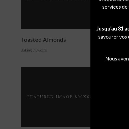
services de 
Jusqu'au 31 a
savourer vos 
Toasted Almonds
Perfect
Baking
Sweets
Sweets
Wh
Nous avons