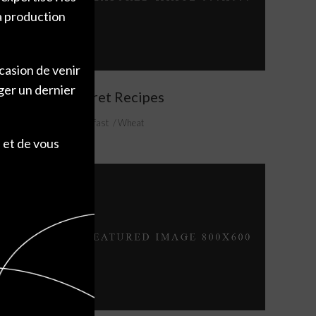
la production
ccasion de venir
ger un dernier
Secret Recipes
Breakfast
Wheat
 et de vous