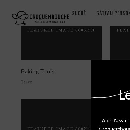
TRAITEUR SUCRÉ
GÂTEAU PERSO
Baking Tools
Stone-
Baking
Baking
L
Afin d'assur
Croquembouche