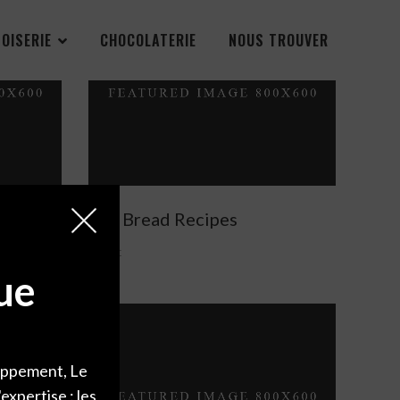
NOISERIE
CHOCOLATERIE
NOUS TROUVER
Top Bread Recipes
Wheat
ue
loppement, Le
xpertise : les