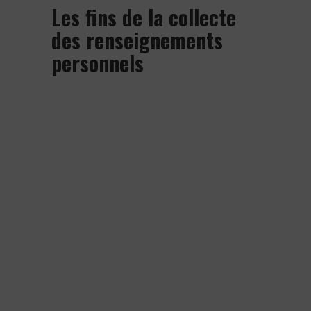
Les fins de la collecte
des renseignements
personnels
Le groupe COGIRES recueille, utilise
et communique des renseignements
personnels concernant les membres
de son équipe, afin de se conformer
aux lois, aux règlements et aux normes
professionnelles; de leur procurer des
avantages; d’administrer des outils de
gestion du rendement; d’administrer,
de gérer, de surveiller et de faire