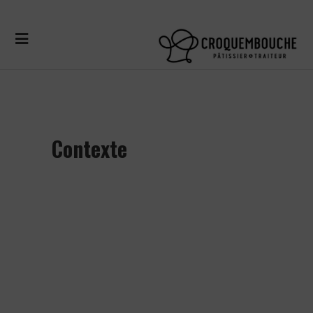
Contexte
Le groupe COGIRES se divise en 3
entités différentes, soit Hôtel
Château Laurier Québec, Hôtel
Château Bellevue, Le Georges V –
Services traiteur et banquets inc.
(incluant son service de pâtisserie Le