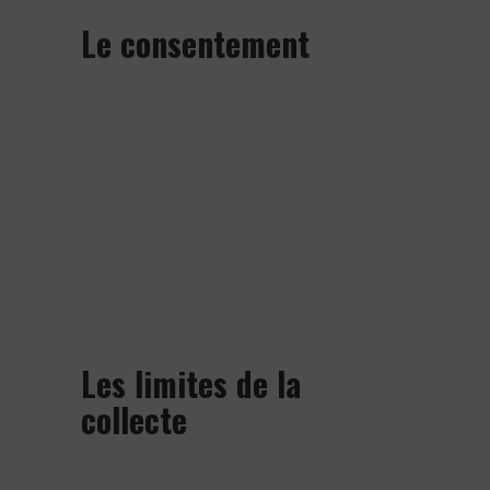
Le consentement
Le groupe COGIRES s’assure
d’obtenir le consentement valide des
personnes concernées avant de
recueillir, d’utiliser ou de
communiquer leurs renseignements
personnels, sauf dans les cas autorisés
ou requis par la loi.
Les limites de la
collecte
Le groupe COGIRES recueille par des