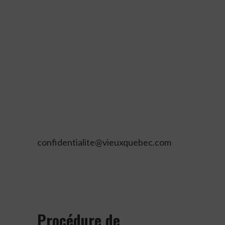
l’identité d’un individu avant de lui
donner cet accès.
Si une personne a quelque inquiétude
en matière d’accès, nous
l’encourageons à communiquer avec
le responsable de la protection des
renseignements personnels, à
l’adresse
confidentialite@vieuxquebec.com
ou
au 418-522-3848 #1633. Hormis
exception, les demandeurs recevront
une réponse dans les 30 jours.
Procédure de