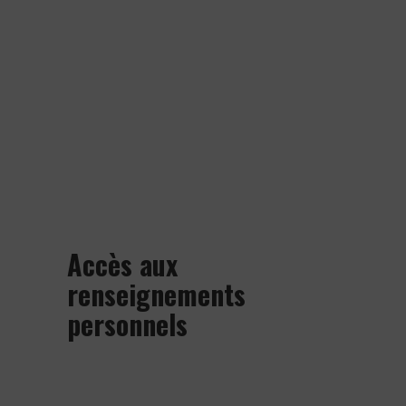
également à répondre à toute
demande d’information, touchant les
questions en lien avec ses politiques et
pratiques de gestion des
renseignements personnels, soumise
par écrit au responsable de la
protection des renseignements
personnels.
Accès aux
renseignements
personnels
Les personnes concernées ont le droit
d’examiner leurs renseignements