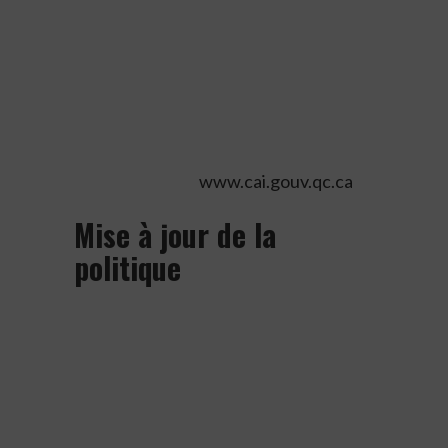
COGIRES en matière de traitement
des renseignements personnels, il
peut déposer une plainte auprès de la
Commission d’accès à l’information du
Québec sur le site Web du
Commissaire au
www.cai.gouv.qc.ca
.
Mise à jour de la
politique
Le groupe COGIRES s’engage à revoir
la politique tous les trois ans. Elle
devra également être mise à jour lors
de tout changement substantiel