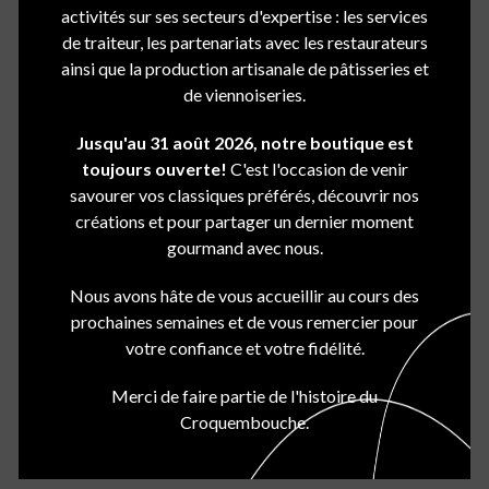
activités sur ses secteurs d'expertise : les services
lesquelles il a obtenu votre
de traiteur, les partenariats avec les restaurateurs
consentement, ou conformément à ce
ainsi que la production artisanale de pâtisseries et
de viennoiseries.
que permet ou exige la loi. Si le groupe
COGIRES requiert le besoin d’utiliser
Jusqu'au 31 août 2026, notre boutique est
toujours ouverte!
C'est l'occasion de venir
ou de communiquer des
savourer vos classiques préférés, découvrir nos
renseignements personnels
créations et pour partager un dernier moment
concernant une personne en vue
gourmand avec nous.
d’une fin qui n’aurait pas été́ signalée
Nous avons hâte de vous accueillir au cours des
précédemment, le groupe COGIRES
prochaines semaines et de vous remercier pour
votre confiance et votre fidélité.
demandera au préalable le
consentement de la personne
Merci de faire partie de l'histoire du
Croquembouche.
concernée, à moins que la loi exige ou
permette d’utiliser ou de